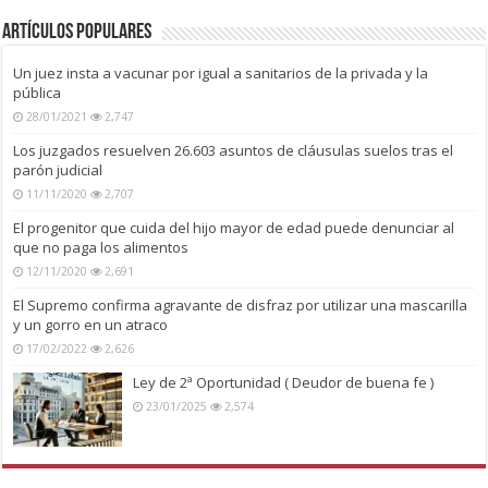
Artículos Populares
Un juez insta a vacunar por igual a sanitarios de la privada y la
pública
28/01/2021
2,747
Los juzgados resuelven 26.603 asuntos de cláusulas suelos tras el
parón judicial
11/11/2020
2,707
El progenitor que cuida del hijo mayor de edad puede denunciar al
que no paga los alimentos
12/11/2020
2,691
El Supremo confirma agravante de disfraz por utilizar una mascarilla
y un gorro en un atraco
17/02/2022
2,626
Ley de 2ª Oportunidad ( Deudor de buena fe )
23/01/2025
2,574