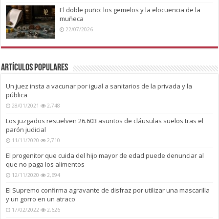
El doble puño: los gemelos y la elocuencia de la
muñeca
22/07/2026
Artículos Populares
Un juez insta a vacunar por igual a sanitarios de la privada y la
pública
28/01/2021
2,748
Los juzgados resuelven 26.603 asuntos de cláusulas suelos tras el
parón judicial
11/11/2020
2,710
El progenitor que cuida del hijo mayor de edad puede denunciar al
que no paga los alimentos
12/11/2020
2,694
El Supremo confirma agravante de disfraz por utilizar una mascarilla
y un gorro en un atraco
17/02/2022
2,626