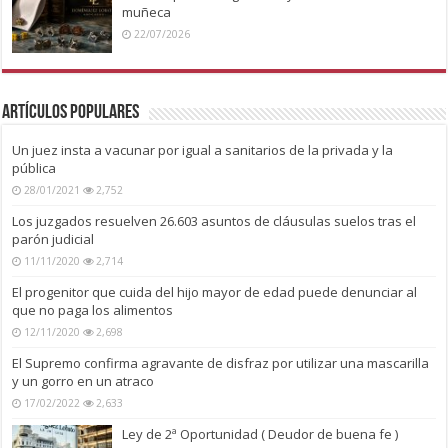
muñeca
22/07/2026
Artículos Populares
Un juez insta a vacunar por igual a sanitarios de la privada y la
pública
28/01/2021
2,752
Los juzgados resuelven 26.603 asuntos de cláusulas suelos tras el
parón judicial
11/11/2020
2,714
El progenitor que cuida del hijo mayor de edad puede denunciar al
que no paga los alimentos
12/11/2020
2,698
El Supremo confirma agravante de disfraz por utilizar una mascarilla
y un gorro en un atraco
17/02/2022
2,633
Ley de 2ª Oportunidad ( Deudor de buena fe )