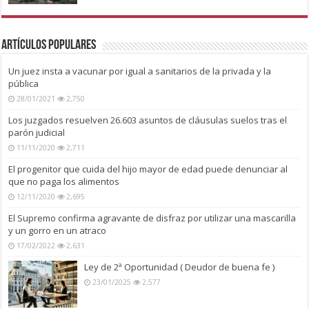
Artículos Populares
Un juez insta a vacunar por igual a sanitarios de la privada y la
pública
28/01/2021
2,750
Los juzgados resuelven 26.603 asuntos de cláusulas suelos tras el
parón judicial
11/11/2020
2,711
El progenitor que cuida del hijo mayor de edad puede denunciar al
que no paga los alimentos
12/11/2020
2,695
El Supremo confirma agravante de disfraz por utilizar una mascarilla
y un gorro en un atraco
17/02/2022
2,631
Ley de 2ª Oportunidad ( Deudor de buena fe )
23/01/2025
2,577