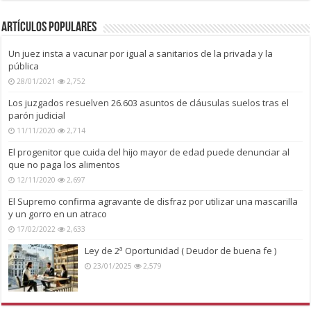
Artículos Populares
Un juez insta a vacunar por igual a sanitarios de la privada y la
pública
28/01/2021
2,752
Los juzgados resuelven 26.603 asuntos de cláusulas suelos tras el
parón judicial
11/11/2020
2,714
El progenitor que cuida del hijo mayor de edad puede denunciar al
que no paga los alimentos
12/11/2020
2,697
El Supremo confirma agravante de disfraz por utilizar una mascarilla
y un gorro en un atraco
17/02/2022
2,633
Ley de 2ª Oportunidad ( Deudor de buena fe )
23/01/2025
2,579