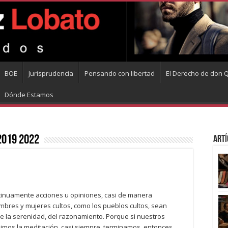
BOE
Jurisprudencia
Pensando con libertad
El Derecho de don Q
Dónde Estamos
2019 2022
Artí
tinuamente acciones u opiniones, casi de manera
mbres y mujeres cultos, como los pueblos cultos, sean
e la serenidad, del razonamiento. Porque si nuestros
imimos la meditación, casi siempre, terminamos, entonces,