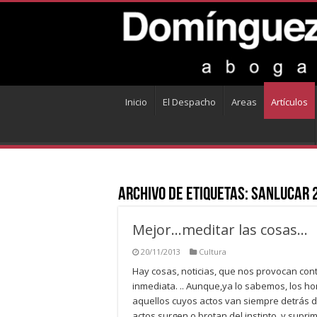
Inicio
El Despacho
Areas
Artículos
Archivo de Etiquetas:
sanlucar 
Mejor…meditar las cosas…
20/11/2013
Cultura
Hay cosas, noticias, que nos provocan con
inmediata. .. Aunque,ya lo sabemos, los ho
aquellos cuyos actos van siempre detrás d
actos surgen o brotan del instinto, y supr