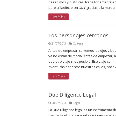
desánimos y disfrutes, transitoriamente en
pero al ladito, o cerca. Y gracias a la mar,
Leer Más »
Los personajes cercanos
21/07/2013
Cultura
Antes de empezar, cerremos los ojos y b
ya no están de moda. Antes de empezar, 
que otro viaje sí es posible. Ese viaje con
aventuras por entre nuestras calles, hace
Leer Más »
Due Diligence Legal
08/07/2013
Legal
La Due Diligence legal es un instrumento d
mediante el cual se analiza e interpreta l