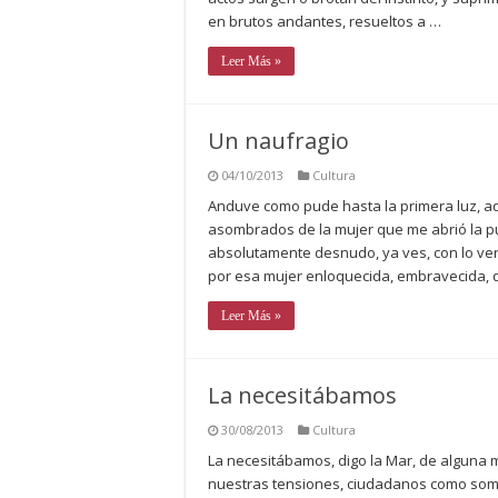
en brutos andantes, resueltos a …
Leer Más »
Un naufragio
04/10/2013
Cultura
Anduve como pude hasta la primera luz, aque
asombrados de la mujer que me abrió la p
absolutamente desnudo, ya ves, con lo v
por esa mujer enloquecida, embravecida, q
Leer Más »
La necesitábamos
30/08/2013
Cultura
La necesitábamos, digo la Mar, de alguna
nuestras tensiones, ciudadanos como somo