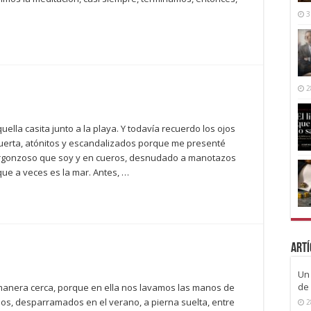
3
2
lla casita junto a la playa. Y todavía recuerdo los ojos
uerta, atónitos y escandalizados porque me presenté
ergonzoso que soy y en cueros, desnudado a manotazos
ue a veces es la mar. Antes, …
Artí
Un 
de 
 manera cerca, porque en ella nos lavamos las manos de
s, desparramados en el verano, a pierna suelta, entre
2