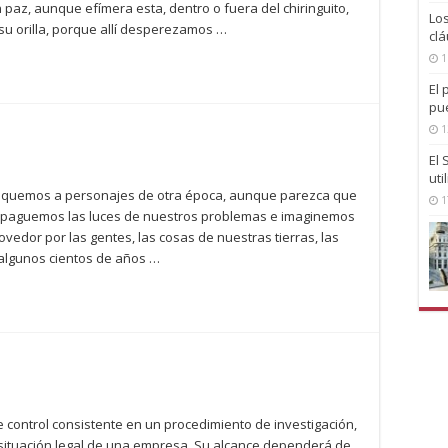
 paz, aunque efímera esta, dentro o fuera del chiringuito,
Lo
 a su orilla, porque allí desperezamos …
clá
1
El 
pu
1
El
uti
usquemos a personajes de otra época, aunque parezca que
1
apaguemos las luces de nuestros problemas e imaginemos
movedor por las gentes, las cosas de nuestras tierras, las
 algunos cientos de años …
e control consistente en un procedimiento de investigación,
a situación legal de una empresa. Su alcance dependerá de