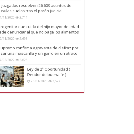
s juzgados resuelven 26.603 asuntos de
usulas suelos tras el parón judicial
1/11/2020
2,711
progenitor que cuida del hijo mayor de edad
ede denunciar al que no paga los alimentos
2/11/2020
2,695
 Supremo confirma agravante de disfraz por
lizar una mascarilla y un gorro en un atraco
7/02/2022
2,628
Ley de 2ª Oportunidad (
Deudor de buena fe )
23/01/2025
2,577