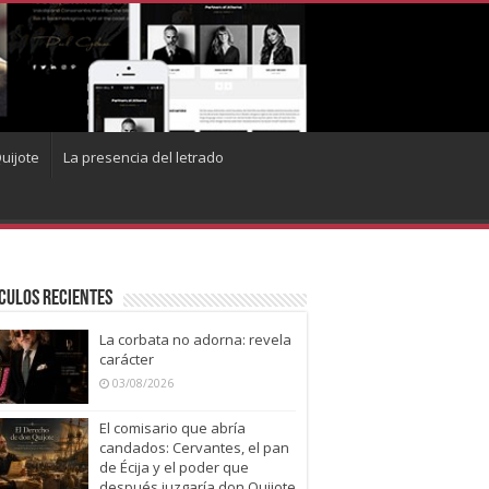
uijote
La presencia del letrado
culos recientes
La corbata no adorna: revela
carácter
03/08/2026
El comisario que abría
candados: Cervantes, el pan
de Écija y el poder que
después juzgaría don Quijote