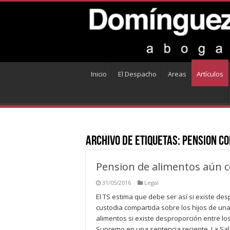
Inicio
El Despacho
Areas
Artículos
Archivo de Etiquetas:
pension c
Pension de alimentos aún 
31/05/2016
Legal
El TS estima que debe ser así si existe de
custodia compartida sobre los hijos de un
alimentos si existe desproporción entre l
Supremo en una sentencia reciente. La Sala 