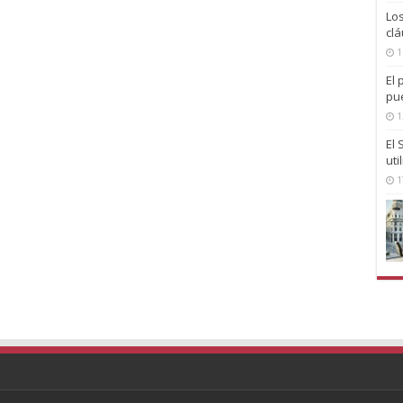
Lo
clá
1
El 
pu
1
El
uti
1