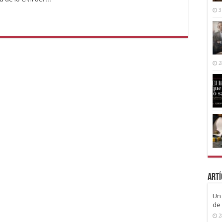
3
2
Artí
Un 
de 
2