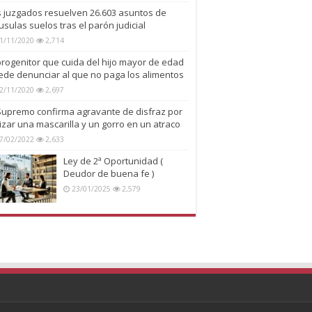
s juzgados resuelven 26.603 asuntos de
usulas suelos tras el parón judicial
1/11/2020
2,714
progenitor que cuida del hijo mayor de edad
ede denunciar al que no paga los alimentos
2/11/2020
2,697
 Supremo confirma agravante de disfraz por
lizar una mascarilla y un gorro en un atraco
7/02/2022
2,633
Ley de 2ª Oportunidad (
Deudor de buena fe )
23/01/2025
2,579