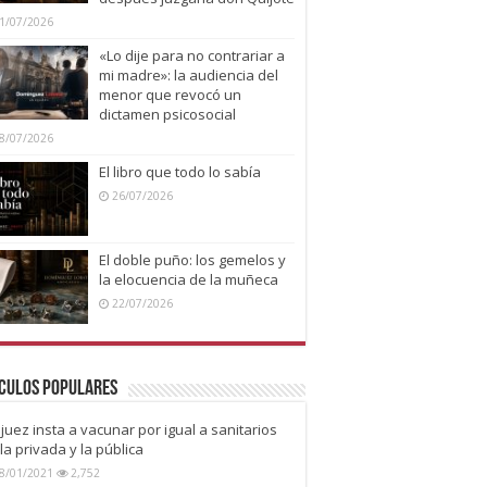
1/07/2026
«Lo dije para no contrariar a
mi madre»: la audiencia del
menor que revocó un
dictamen psicosocial
8/07/2026
El libro que todo lo sabía
26/07/2026
El doble puño: los gemelos y
la elocuencia de la muñeca
22/07/2026
culos Populares
juez insta a vacunar por igual a sanitarios
la privada y la pública
8/01/2021
2,752