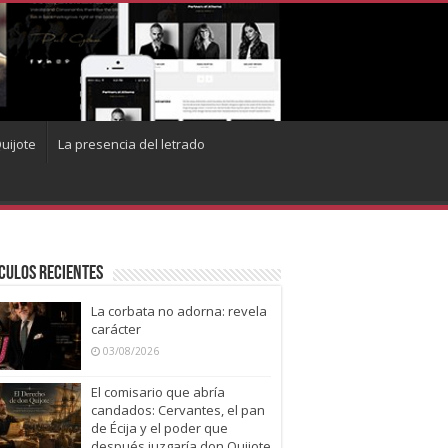
uijote
La presencia del letrado
culos recientes
La corbata no adorna: revela
carácter
03/08/2026
El comisario que abría
candados: Cervantes, el pan
de Écija y el poder que
después juzgaría don Quijote