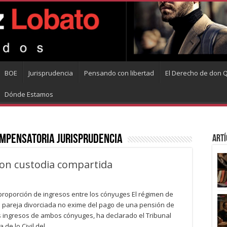
BOE
Jurisprudencia
Pensando con libertad
El Derecho de don Q
Dónde Estamos
ompensatoria jurisprudencia
Artí
con custodia compartida
sproporción de ingresos entre los cónyuges El régimen de
a pareja divorciada no exime del pago de una pensión de
os ingresos de ambos cónyuges, ha declarado el Tribunal
de lo Civil del …