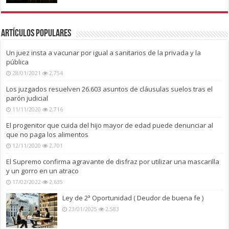
Artículos Populares
Un juez insta a vacunar por igual a sanitarios de la privada y la
pública
28/01/2021
2,754
Los juzgados resuelven 26.603 asuntos de cláusulas suelos tras el
parón judicial
11/11/2020
2,716
El progenitor que cuida del hijo mayor de edad puede denunciar al
que no paga los alimentos
12/11/2020
2,701
El Supremo confirma agravante de disfraz por utilizar una mascarilla
y un gorro en un atraco
17/02/2022
2,635
Ley de 2ª Oportunidad ( Deudor de buena fe )
23/01/2025
2,583