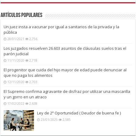
Artículos Populares
Un juez insta a vacunar por igual a sanitarios de la privada y la
pública
28/01/2021
2,756
Los juzgados resuelven 26.603 asuntos de cláusulas suelos tras el
parón judicial
11/11/2020
2,718
El progenitor que cuida del hijo mayor de edad puede denunciar al
que no paga los alimentos
12/11/2020
2,703
El Supremo confirma agravante de disfraz por utilizar una mascarilla
y un gorro en un atraco
17/02/2022
2,638
Ley de 2ª Oportunidad ( Deudor de buena fe )
23/01/2025
2,585