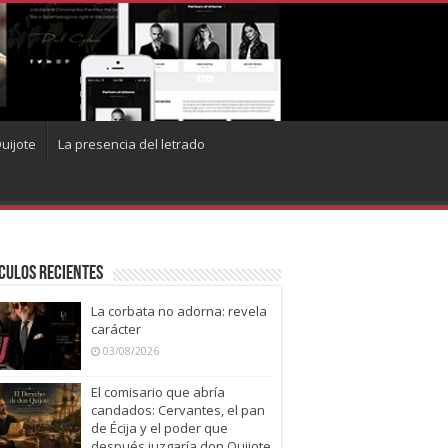
uijote
La presencia del letrado
culos recientes
La corbata no adorna: revela
carácter
03/08/2026
El comisario que abría
candados: Cervantes, el pan
de Écija y el poder que
después juzgaría don Quijote