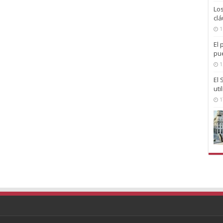
Lo
clá
1
El 
pu
1
El
uti
1