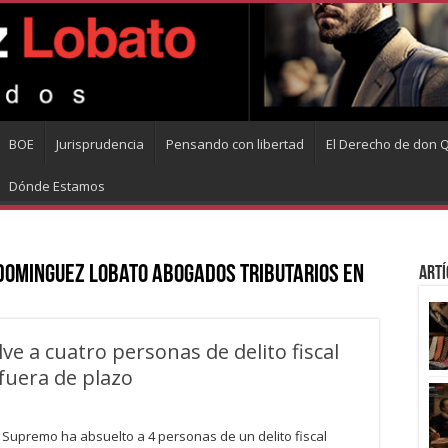
BOE
Jurisprudencia
Pensando con libertad
El Derecho de don Q
Dónde Estamos
Dominguez Lobato abogados tributarios en
Artí
e a cuatro personas de delito fiscal
fuera de plazo
l Supremo ha absuelto a 4 personas de un delito fiscal