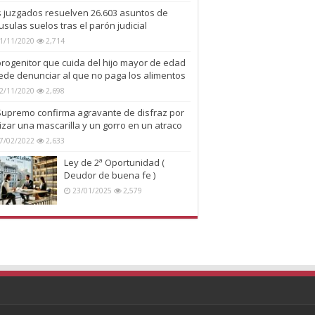
s juzgados resuelven 26.603 asuntos de
usulas suelos tras el parón judicial
1/11/2020
2,714
progenitor que cuida del hijo mayor de edad
ede denunciar al que no paga los alimentos
2/11/2020
2,698
 Supremo confirma agravante de disfraz por
lizar una mascarilla y un gorro en un atraco
7/02/2022
2,633
Ley de 2ª Oportunidad (
Deudor de buena fe )
23/01/2025
2,579